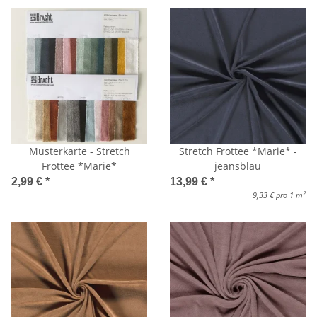
Musterkarte - Stretch
Stretch Frottee *Marie* -
Frottee *Marie*
jeansblau
2,99 €
*
13,99 €
*
2
9,33 € pro 1 m