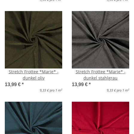
Stretch Frottee *Marie* -
Stretch Frottee *Marie* -
dunkel oliv
dunkel stahlgrau
13,99 €
*
13,99 €
*
2
2
9,33 € pro 1 m
9,33 € pro 1 m