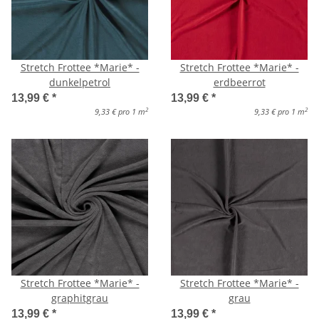
Stretch Frottee *Marie* -
Stretch Frottee *Marie* -
dunkelpetrol
erdbeerrot
13,99 €
*
13,99 €
*
2
2
9,33 € pro 1 m
9,33 € pro 1 m
Stretch Frottee *Marie* -
Stretch Frottee *Marie* -
graphitgrau
grau
13,99 €
*
13,99 €
*