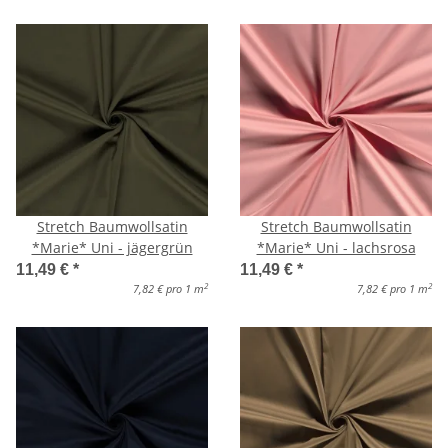
Stretch Baumwollsatin
Stretch Baumwollsatin
*Marie* Uni - jägergrün
*Marie* Uni - lachsrosa
11,49 €
*
11,49 €
*
2
2
7,82 € pro 1 m
7,82 € pro 1 m