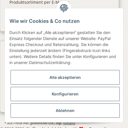
Produktsortiment per E-Mail zu.
Abonnieren
Wie wir Cookies & Co nutzen
Newsletter Abonnieren
Durch Klicken auf „Alle akzeptieren“ gestatten Sie den
Einsatz folgender Dienste auf unserer Website: PayPal
Express Checkout und Ratenzahlung. Sie können die
Gesetzliche Informationen
Einstellung jederzeit ändern (Fingerabdruck-Icon links
unten). Weitere Details finden Sie unter
Konfigurieren
und
in unserer
Datenschutzerklärung
.
Informationen
Alle akzeptieren
Service
Konfigurieren
Folge uns
Ablehnen
* Alle Preise inkl. gesetzlicher USt., zzgl.
Versand