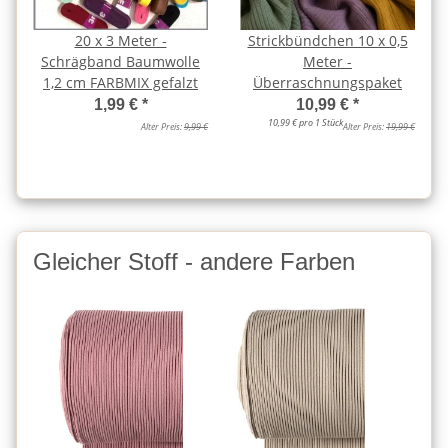
20 x 3 Meter -
Strickbündchen 10 x 0,5
Schrägband Baumwolle
Meter -
1,2 cm FARBMIX gefalzt
Überraschnungspaket
1,99 €
*
10,99 €
*
10,99 € pro 1 Stück
Alter Preis:
9,99 €
Alter Preis:
19,99 €
Gleicher Stoff - andere Farben