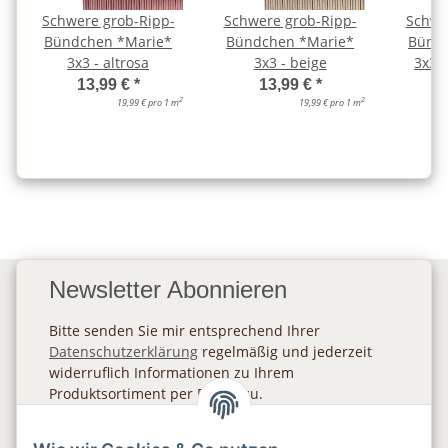
Schwere grob-Ripp-
Schwere grob-Ripp-
Schwe
Bündchen *Marie*
Bündchen *Marie*
Bündc
3x3 - altrosa
3x3 - beige
3x3 
13,99 €
*
13,99 €
*
2
2
19,99 € pro 1 m
19,99 € pro 1 m
Newsletter Abonnieren
Bitte senden Sie mir entsprechend Ihrer
Datenschutzerklärung
regelmäßig und jederzeit
widerruflich Informationen zu Ihrem
Produktsortiment per E-Mail zu.
Abonnieren