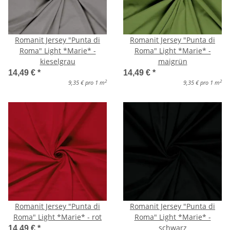
Romanit Jersey "Punta di
Romanit Jersey "Punta di
Roma" Light *Marie* -
Roma" Light *Marie* -
kieselgrau
maigrün
14,49 €
*
14,49 €
*
2
2
9,35 € pro 1 m
9,35 € pro 1 m
Romanit Jersey "Punta di
Romanit Jersey "Punta di
Roma" Light *Marie* - rot
Roma" Light *Marie* -
schwarz
14,49 €
*