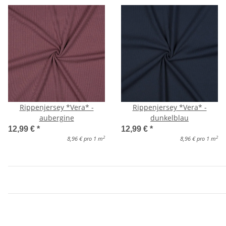
Rippenjersey *Vera* -
Rippenjersey *Vera* -
aubergine
dunkelblau
12,99 €
*
12,99 €
*
2
2
8,96 € pro 1 m
8,96 € pro 1 m