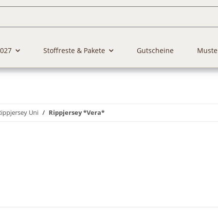
2027
Stoffreste & Pakete
Gutscheine
Muste
Rippjersey Uni
Rippjersey *Vera*