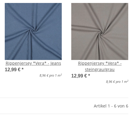
Rippenjersey *Vera* - Jeans
Rippenjersey *Vera* -
steingrau/grau
12,99 €
*
2
8,96 € pro 1 m
12,99 €
*
2
8,96 € pro 1 m
Artikel 1 - 6 von 6