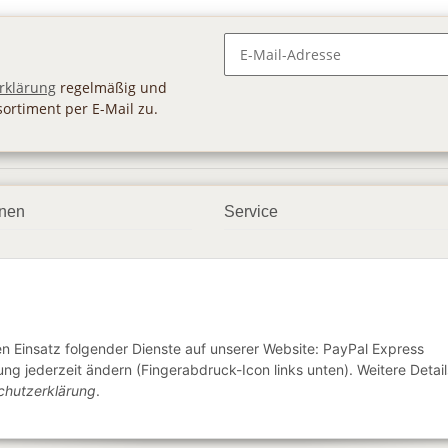
Newsletter Abonnieren
rklärung
regelmäßig und
sortiment per E-Mail zu.
onen
Service
smöglichkeiten
Geschenkgutscheine
dbedingungen
Großhandel
ter
den Einsatz folgender Dienste auf unserer Website: PayPal Express
ng jederzeit ändern (Fingerabdruck-Icon links unten). Weitere Detail
chutzerklärung
.