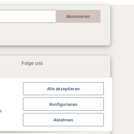
Abonnieren
Folge uns
▶️ YouTube
Alle akzeptieren
📘 Facebook
📸 Instagram
Konfigurieren
s
🎵 TikTok
Ablehnen
💬 WhatsApp