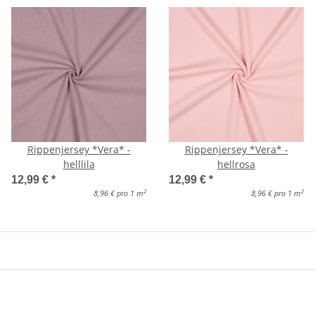
Rippenjersey *Vera* -
Rippenjersey *Vera* -
helllila
hellrosa
12,99 €
*
12,99 €
*
2
2
8,96 € pro 1 m
8,96 € pro 1 m