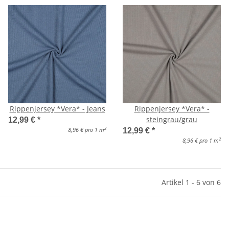
Rippenjersey *Vera* - Jeans
Rippenjersey *Vera* -
steingrau/grau
12,99 €
*
2
8,96 € pro 1 m
12,99 €
*
2
8,96 € pro 1 m
Artikel 1 - 6 von 6