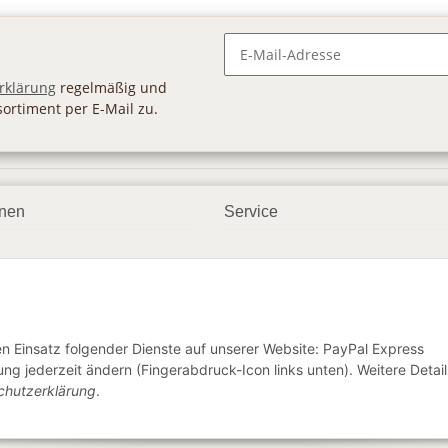
Newsletter Abonnieren
rklärung
regelmäßig und
sortiment per E-Mail zu.
onen
Service
smöglichkeiten
Geschenkgutscheine
dbedingungen
Großhandel
ter
den Einsatz folgender Dienste auf unserer Website: PayPal Express
ng jederzeit ändern (Fingerabdruck-Icon links unten). Weitere Detail
chutzerklärung
.