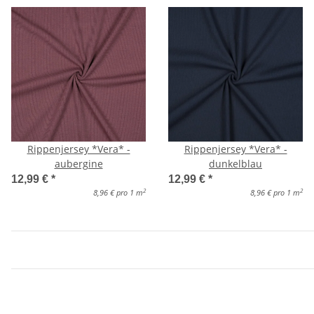
Rippenjersey *Vera* -
Rippenjersey *Vera* -
aubergine
dunkelblau
12,99 €
*
12,99 €
*
2
2
8,96 € pro 1 m
8,96 € pro 1 m