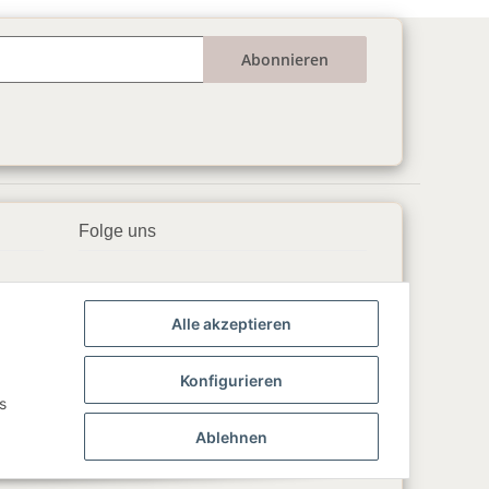
Abonnieren
Folge uns
▶️ YouTube
Alle akzeptieren
📘 Facebook
📸 Instagram
Konfigurieren
s
🎵 TikTok
Ablehnen
💬 WhatsApp