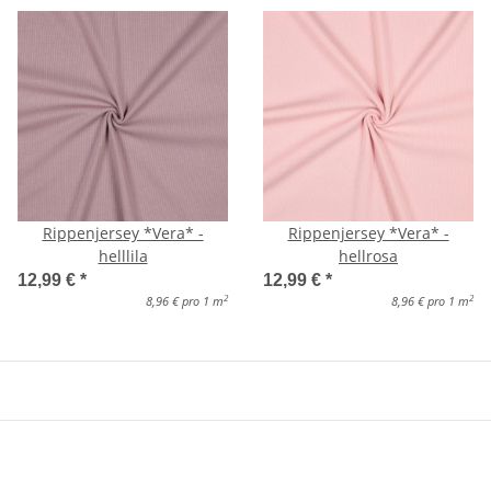
Rippenjersey *Vera* -
Rippenjersey *Vera* -
helllila
hellrosa
12,99 €
*
12,99 €
*
2
2
8,96 € pro 1 m
8,96 € pro 1 m