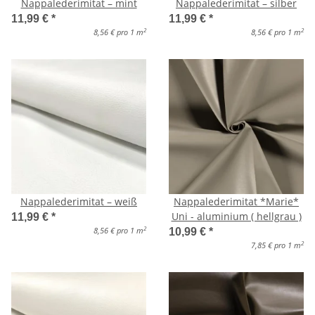
Nappalederimitat – mint
Nappalederimitat – silber
11,99 €
*
11,99 €
*
2
2
8,56 € pro 1 m
8,56 € pro 1 m
Nappalederimitat – weiß
Nappalederimitat *Marie*
Uni - aluminium ( hellgrau )
11,99 €
*
2
8,56 € pro 1 m
10,99 €
*
2
7,85 € pro 1 m