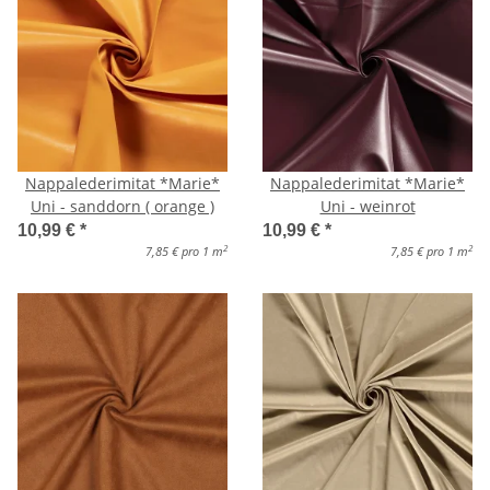
Nappalederimitat *Marie*
Nappalederimitat *Marie*
Uni - sanddorn ( orange )
Uni - weinrot
10,99 €
*
10,99 €
*
2
2
7,85 € pro 1 m
7,85 € pro 1 m