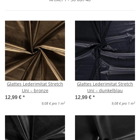
Glattes Lederimitat Stretch
Glattes Lederimitat Stretch
Uni – bronze
Uni – dunkelblau
12,99 €
*
12,99 €
*
2
2
9,08 € pro 1 m
9,08 € pro 1 m