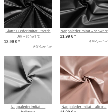
Glattes Lederimitat Stretch
Nappalederimitat – schwarz
Uni – schwarz
11,99 €
*
2
8,56 € pro 1 m
12,99 €
*
2
9,08 € pro 1 m
Nappalederimitat – -
Nappalederimitat – altrosa
hellgrau