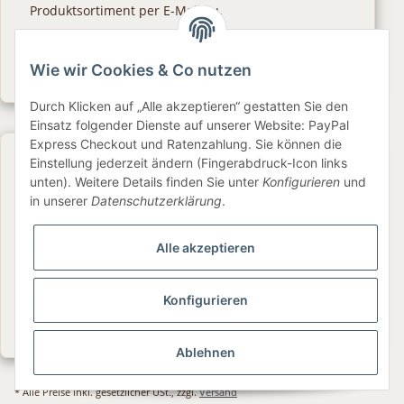
Produktsortiment per E-Mail zu.
Abonnieren
Wie wir Cookies & Co nutzen
Newsletter Abonnieren
Durch Klicken auf „Alle akzeptieren“ gestatten Sie den
Einsatz folgender Dienste auf unserer Website: PayPal
Express Checkout und Ratenzahlung. Sie können die
Gesetzliche Informationen
Einstellung jederzeit ändern (Fingerabdruck-Icon links
unten). Weitere Details finden Sie unter
Konfigurieren
und
in unserer
Datenschutzerklärung
.
Informationen
Alle akzeptieren
Service
Konfigurieren
Folge uns
Ablehnen
* Alle Preise inkl. gesetzlicher USt., zzgl.
Versand