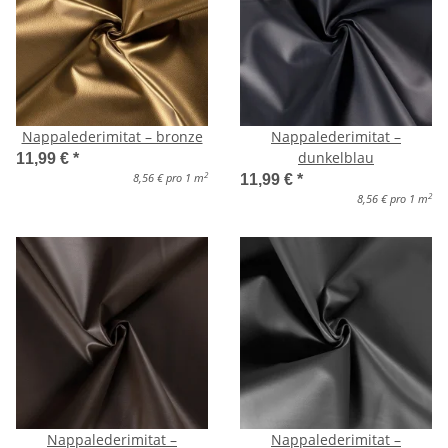
Nappalederimitat – bronze
Nappalederimitat –
dunkelblau
11,99 €
*
2
8,56 € pro 1 m
11,99 €
*
2
8,56 € pro 1 m
Nappalederimitat –
Nappalederimitat –