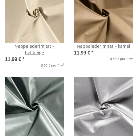
Nappalederimitat –
Nappalederimitat – kamel
hellbeige
11,99 €
*
2
8,56 € pro 1 m
11,99 €
*
2
8,56 € pro 1 m