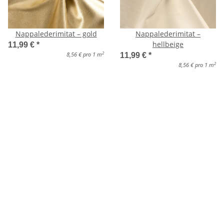
Nappalederimitat – gold
Nappalederimitat –
hellbeige
11,99 €
*
2
8,56 € pro 1 m
11,99 €
*
2
8,56 € pro 1 m