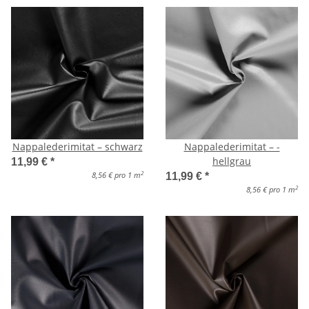
Nappalederimitat – schwarz
Nappalederimitat – -
hellgrau
11,99 €
*
2
8,56 € pro 1 m
11,99 €
*
2
8,56 € pro 1 m