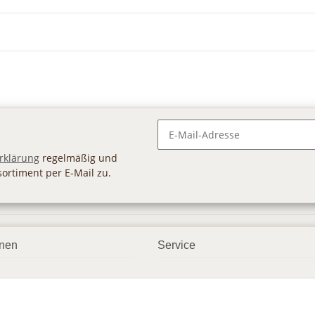
Newsletter Abonnieren
rklärung
regelmäßig und
sortiment per E-Mail zu.
onen
Service
smöglichkeiten
Geschenkgutscheine
dbedingungen
Großhandel