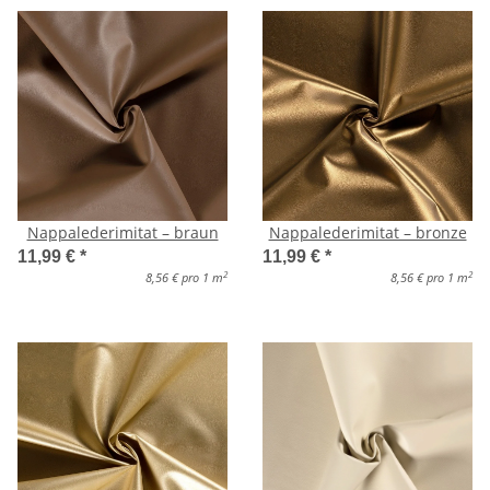
Nappalederimitat – braun
Nappalederimitat – bronze
11,99 €
*
11,99 €
*
2
2
8,56 € pro 1 m
8,56 € pro 1 m