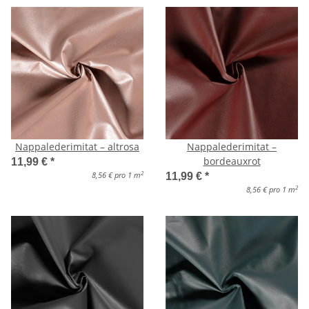
Nappalederimitat – altrosa
Nappalederimitat –
bordeauxrot
11,99 €
*
2
8,56 € pro 1 m
11,99 €
*
2
8,56 € pro 1 m