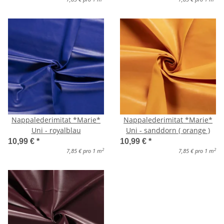
Nappalederimitat *Marie*
Nappalederimitat *Marie*
Uni - royalblau
Uni - sanddorn ( orange )
10,99 €
*
10,99 €
*
2
2
7,85 € pro 1 m
7,85 € pro 1 m