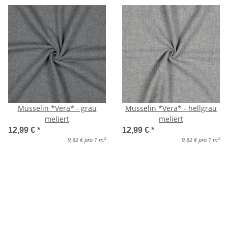
Musselin *Vera* - grau
Musselin *Vera* - hellgrau
meliert
meliert
12,99 €
*
12,99 €
*
2
2
9,62 € pro 1 m
9,62 € pro 1 m