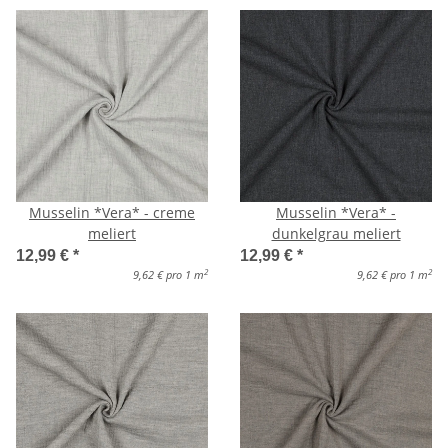
Musselin *Vera* - creme
Musselin *Vera* -
meliert
dunkelgrau meliert
12,99 €
*
12,99 €
*
2
2
9,62 € pro 1 m
9,62 € pro 1 m