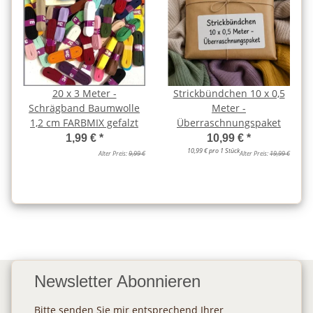
20 x 3 Meter -
Strickbündchen 10 x 0,5
Schrägband Baumwolle
Meter -
1,2 cm FARBMIX gefalzt
Überraschnungspaket
1,99 €
*
10,99 €
*
10,99 € pro 1 Stück
Alter Preis:
9,99 €
Alter Preis:
19,99 €
Newsletter Abonnieren
Bitte senden Sie mir entsprechend Ihrer