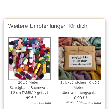
Weitere Empfehlungen für dich
20 x 3 Meter -
Strickbündchen 10 x 0,5
Schrägband Baumwolle
Meter -
1,2 cm FARBMIX gefalzt
Überraschnungspaket
1,99 €
*
10,99 €
*
10,99 € pro 1 Stück
Alter Preis:
9,99 €
Alter Preis:
19,99 €