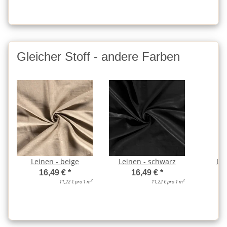
Gleicher Stoff - andere Farben
Leinen - beige
Leinen - schwarz
Lei
16,49 €
*
16,49 €
*
2
2
11,22 € pro 1 m
11,22 € pro 1 m