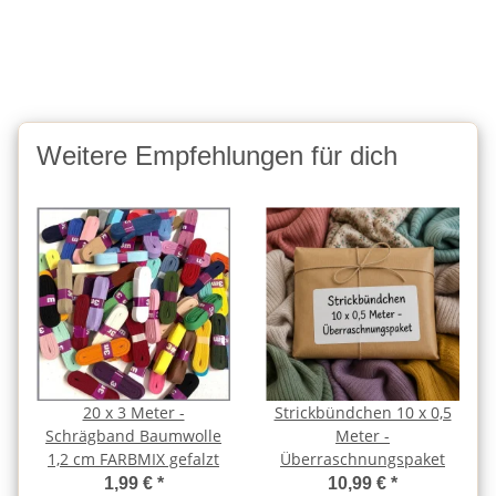
Weitere Empfehlungen für dich
20 x 3 Meter -
Strickbündchen 10 x 0,5
Schrägband Baumwolle
Meter -
1,2 cm FARBMIX gefalzt
Überraschnungspaket
1,99 €
*
10,99 €
*