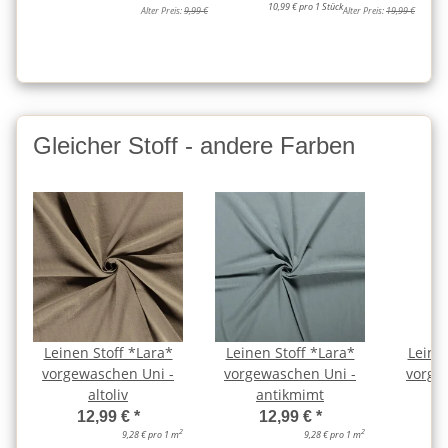
10,99 € pro 1 Stück
Alter Preis:
9,99 €
Alter Preis:
19,99 €
Gleicher Stoff - andere Farben
Leinen Stoff *Lara*
Leinen Stoff *Lara*
Leine
vorgewaschen Uni -
vorgewaschen Uni -
vorge
altoliv
antikmimt
an
12,99 €
*
12,99 €
*
2
2
9,28 € pro 1 m
9,28 € pro 1 m