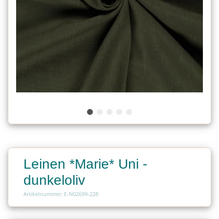
Leinen *Marie* Uni -
dunkeloliv
Artikelnummer: E-N02699-228