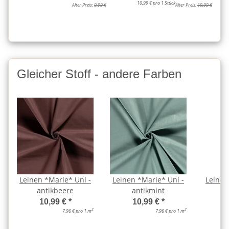
10,99 € pro 1 Stück
Alter Preis:
9,99 €
Alter Preis:
19,99 €
Gleicher Stoff - andere Farben
Leinen *Marie* Uni -
Leinen *Marie* Uni -
Leinen
antikbeere
antikmint
a
10,99 €
*
10,99 €
*
2
2
7,96 € pro 1 m
7,96 € pro 1 m