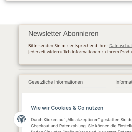
Newsletter Abonnieren
Bitte senden Sie mir entsprechend Ihrer
Datenschut
jederzeit widerruflich Informationen zu Ihrem Produ
Gesetzliche Informationen
Informa
Datenschutz
Zahlu
Wie wir Cookies & Co nutzen
AGB
Vers
Sitemap
Newsl
Durch Klicken auf „Alle akzeptieren“ gestatten Sie 
Checkout und Ratenzahlung. Sie können die Einstellu
Impressum
finden Sie unter
Konfigurieren
und in unserer
Datens