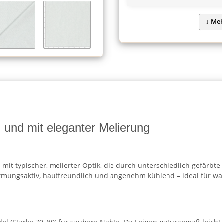
g und mit eleganter Melierung
mit typischer, melierter Optik, die durch unterschiedlich gefärbte
tmungsaktiv, hautfreundlich und angenehm kühlend – ideal für war
el (Stärke 70–80) für saubere Nähte. Da Leinen naturgemäß leicht