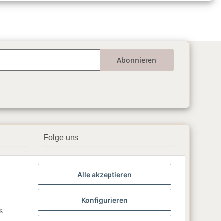
Abonnieren
Folge uns
▶️ YouTube
Alle akzeptieren
📘 Facebook
📸 Instagram
Konfigurieren
s
🎵 TikTok