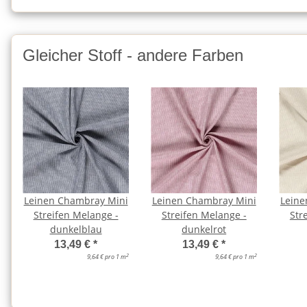
Gleicher Stoff - andere Farben
Leinen Chambray Mini
Leinen Chambray Mini
Leine
Streifen Melange -
Streifen Melange -
Str
dunkelblau
dunkelrot
13,49 €
*
13,49 €
*
2
2
9,64 € pro 1 m
9,64 € pro 1 m