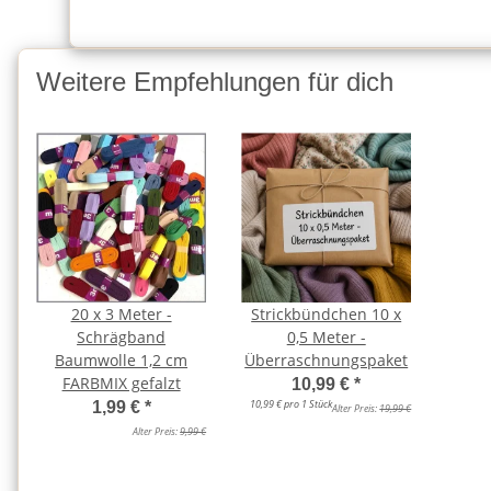
Weitere Empfehlungen für dich
20 x 3 Meter -
Strickbündchen 10 x
Schrägband
0,5 Meter -
Baumwolle 1,2 cm
Überraschnungspaket
FARBMIX gefalzt
10,99 €
*
10,99 € pro 1 Stück
1,99 €
*
Alter Preis:
19,99 €
Alter Preis:
9,99 €