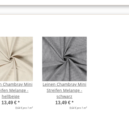
n Chambray Mini
Leinen Chambray Mini
eifen Melange -
Streifen Melange -
hellbeige
schwarz
13,49 €
*
13,49 €
*
2
2
9,64 € pro 1 m
9,64 € pro 1 m