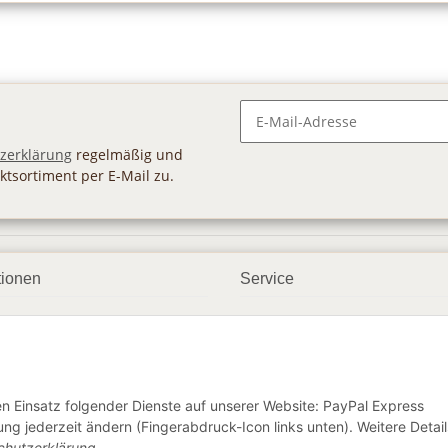
Newsletter Abonnieren
zerklärung
regelmäßig und
ktsortiment per E-Mail zu.
tionen
Service
ngsmöglichkeiten
Geschenkgutscheine
andbedingungen
Großhandel
etter
den Einsatz folgender Dienste auf unserer Website: PayPal Express
ng jederzeit ändern (Fingerabdruck-Icon links unten). Weitere Detail
chutzerklärung
.