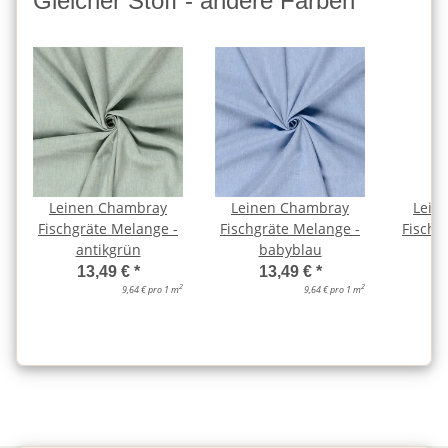
Gleicher Stoff - andere Farben
Leinen Chambray
Leinen Chambray
Lein
Fischgräte Melange -
Fischgräte Melange -
Fischg
antikgrün
babyblau
d
13,49 €
*
13,49 €
*
2
2
9,64 € pro 1 m
9,64 € pro 1 m