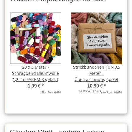
20 x 3 Meter -
Strickbündchen 10 x 0,5
Schrägband Baumwolle
Meter -
1,2 cm FARBMIX gefalzt
Überraschnungspaket
1,99 €
*
10,99 €
*
10,99 € pro 1 Stück
Alter Preis:
9,99 €
Alter Preis:
19,99 €