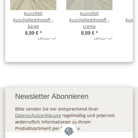
Kunstfell
Kunstfell
Kuschelteddystoff -
Kuschelteddystoff -
Kusch
beige
creme
8,99 €
*
8,99 €
*
2
2
5,99 € pro 1 m
5,99 € pro 1 m
Newsletter Abonnieren
Bitte senden Sie mir entsprechend Ihrer
Datenschutzerklärung
regelmäßig und jederzeit
widerruflich Informationen zu Ihrem
Produktsortiment per E-Mail zu.