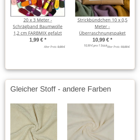
20 x 3 Meter -
Strickbündchen 10 x 0,5
Schrägband Baumwolle
Meter -
1,2 cm FARBMIX gefalzt
Überraschnungspaket
1,99 €
*
10,99 €
*
10,99 € pro 1 Stück
Alter Preis:
9,99 €
Alter Preis:
19,99 €
Gleicher Stoff - andere Farben