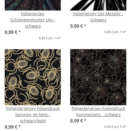
Folienjersey
Folienjersey Uni Metallic -
Schlangenmuster Uni -
schwarz
schwarz
9,99 €
*
2
6,66 € pro 1 m
9,99 €
*
2
6,66 € pro 1 m
Polyesterjersey Foliendruck
Polyesterjersey Foliendruck
Spinnen im Netz -
Spinnennetz - schwarz
schwarz/gold
8,99 €
*
2
6,20 € pro 1 m
8,99 €
*