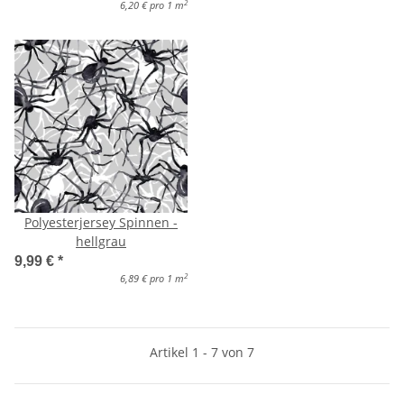
2
6,20 € pro 1 m
Polyesterjersey Spinnen -
hellgrau
9,99 €
*
2
6,89 € pro 1 m
Artikel 1 - 7 von 7