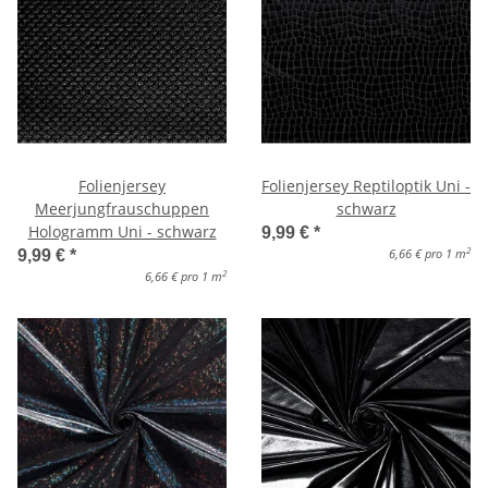
Folienjersey
Folienjersey Reptiloptik Uni -
Meerjungfrauschuppen
schwarz
Hologramm Uni - schwarz
9,99 €
*
2
6,66 € pro 1 m
9,99 €
*
2
6,66 € pro 1 m