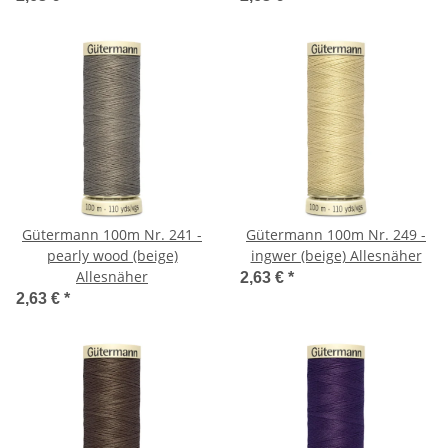
Gütermann 100m Nr. 241 -
Gütermann 100m Nr. 249 -
pearly wood (beige)
ingwer (beige) Allesnäher
Allesnäher
2,63 €
*
2,63 €
*