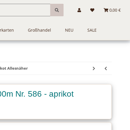
0,00 €
rkarten
Großhandel
NEU
SALE
ikot Allesnäher
m Nr. 586 - aprikot