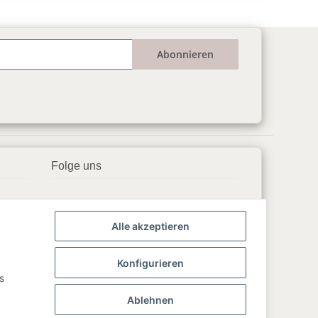
Abonnieren
Folge uns
▶️ YouTube
Alle akzeptieren
📘 Facebook
📸 Instagram
Konfigurieren
s
🎵 TikTok
Ablehnen
💬 WhatsApp