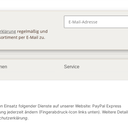
Newsletter Abonnieren
rklärung
regelmäßig und
sortiment per E-Mail zu.
onen
Service
smöglichkeiten
Geschenkgutscheine
dbedingungen
Großhandel
ter
den Einsatz folgender Dienste auf unserer Website: PayPal Express
ng jederzeit ändern (Fingerabdruck-Icon links unten). Weitere Detail
chutzerklärung
.