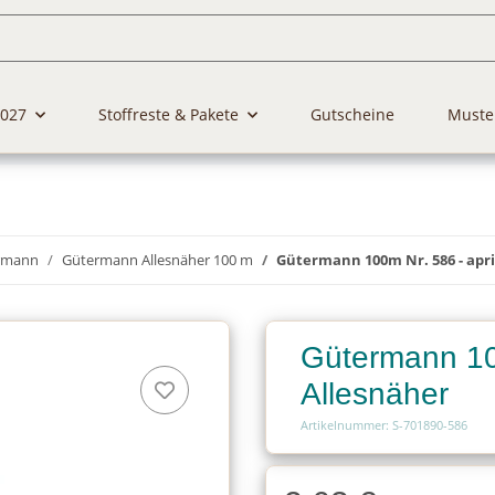
2027
Stoffreste & Pakete
Gutscheine
Muste
rmann
Gütermann Allesnäher 100 m
Gütermann 100m Nr. 586 - apr
Gütermann 100
Allesnäher
Artikelnummer: S-701890-586