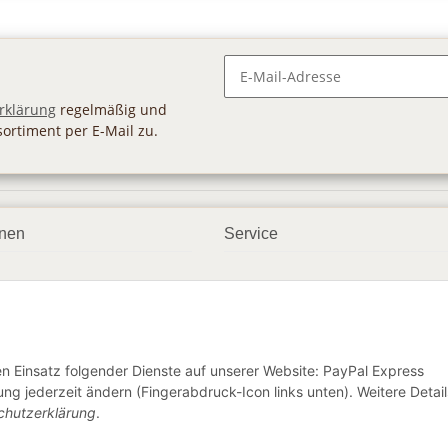
Newsletter Abonnieren
rklärung
regelmäßig und
sortiment per E-Mail zu.
onen
Service
smöglichkeiten
Geschenkgutscheine
dbedingungen
Großhandel
ter
den Einsatz folgender Dienste auf unserer Website: PayPal Express
ng jederzeit ändern (Fingerabdruck-Icon links unten). Weitere Detail
chutzerklärung
.