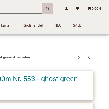
0,00 €
rkarten
Großhandel
NEU
SALE
st green Allesnäher
0m Nr. 553 - ghost green