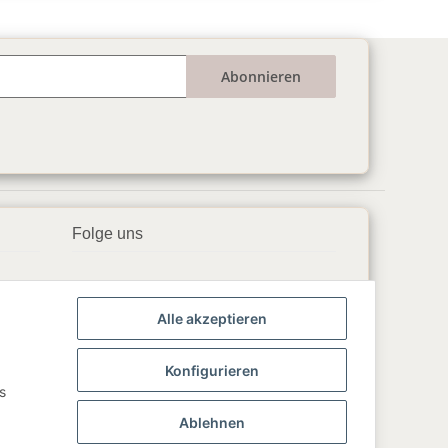
Abonnieren
Folge uns
▶️ YouTube
Alle akzeptieren
📘 Facebook
📸 Instagram
Konfigurieren
s
🎵 TikTok
Ablehnen
💬 WhatsApp