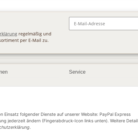
Newsletter Abonnieren
rklärung
regelmäßig und
sortiment per E-Mail zu.
onen
Service
smöglichkeiten
Geschenkgutscheine
dbedingungen
Großhandel
ter
den Einsatz folgender Dienste auf unserer Website: PayPal Express
ng jederzeit ändern (Fingerabdruck-Icon links unten). Weitere Detail
chutzerklärung
.