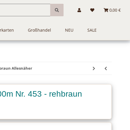
0,00 €
rkarten
Großhandel
NEU
SALE
braun Allesnäher
0m Nr. 453 - rehbraun