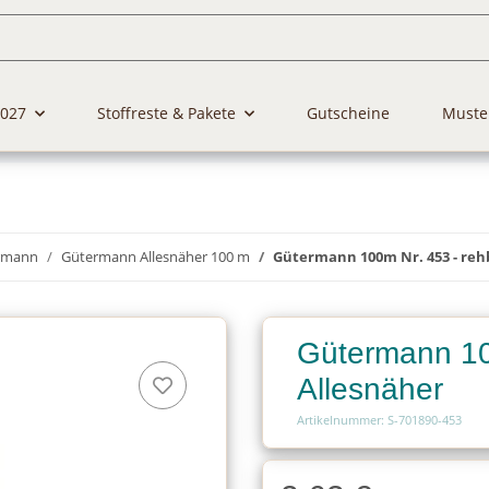
2027
Stoffreste & Pakete
Gutscheine
Muste
rmann
Gütermann Allesnäher 100 m
Gütermann 100m Nr. 453 - reh
Gütermann 10
Allesnäher
Artikelnummer: S-701890-453