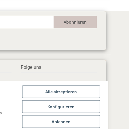
Abonnieren
Folge uns
▶️ YouTube
Alle akzeptieren
📘 Facebook
📸 Instagram
Konfigurieren
s
🎵 TikTok
Ablehnen
💬 WhatsApp