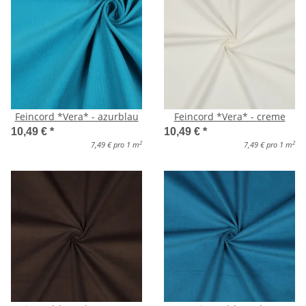
Feincord *Vera* - azurblau
Feincord *Vera* - creme
10,49 €
*
10,49 €
*
2
2
7,49 € pro 1 m
7,49 € pro 1 m