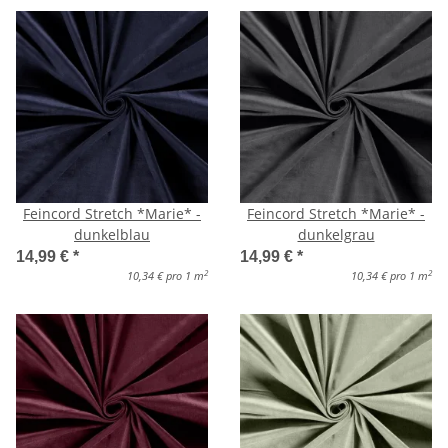
Feincord Stretch *Marie* -
Feincord Stretch *Marie* -
dunkelblau
dunkelgrau
14,99 €
*
14,99 €
*
2
2
10,34 € pro 1 m
10,34 € pro 1 m