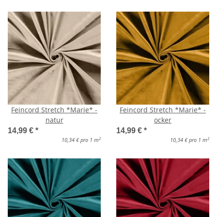
Feincord Stretch *Marie* -
Feincord Stretch *Marie* -
natur
ocker
14,99 €
*
14,99 €
*
2
2
10,34 € pro 1 m
10,34 € pro 1 m