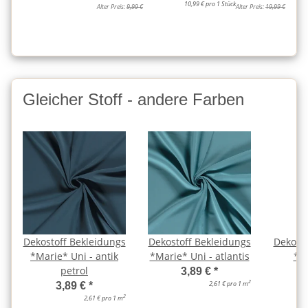
10,99 € pro 1 Stück
Alter Preis:
9,99 €
Alter Preis:
19,99 €
Gleicher Stoff - andere Farben
Dekostoff Bekleidungs
Dekostoff Bekleidungs
Dekosto
*Marie* Uni - antik
*Marie* Uni - atlantis
*Ma
petrol
a
3,89 €
*
2
2,61 € pro 1 m
3,89 €
*
2
2,61 € pro 1 m