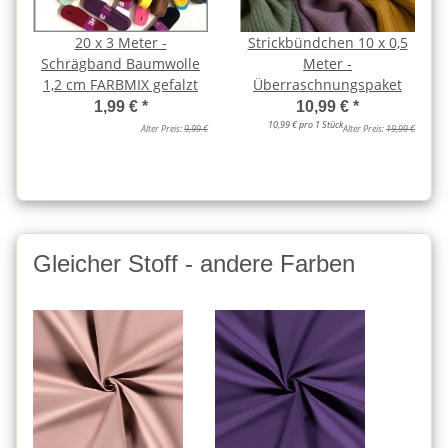
20 x 3 Meter -
Strickbündchen 10 x 0,5
Schrägband Baumwolle
Meter -
1,2 cm FARBMIX gefalzt
Überraschnungspaket
1,99 €
*
10,99 €
*
10,99 € pro 1 Stück
Alter Preis:
9,99 €
Alter Preis:
19,99 €
Gleicher Stoff - andere Farben