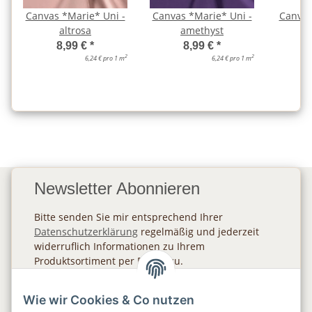
Canvas *Marie* Uni -
Canvas *Marie* Uni -
Canvas
altrosa
amethyst
a
8,99 €
*
8,99 €
*
2
2
6,24 € pro 1 m
6,24 € pro 1 m
Newsletter Abonnieren
Bitte senden Sie mir entsprechend Ihrer
Datenschutzerklärung
regelmäßig und jederzeit
widerruflich Informationen zu Ihrem
Produktsortiment per E-Mail zu.
Abonnieren
Wie wir Cookies & Co nutzen