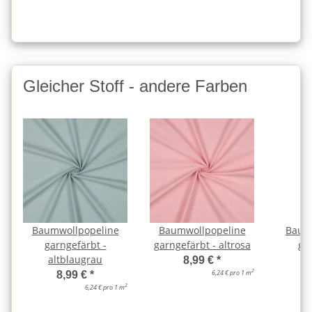
Gleicher Stoff - andere Farben
Baumwollpopeline
Baumwollpopeline
Baum
garngefärbt -
garngefärbt - altrosa
ga
altblaugrau
a
8,99 €
*
2
6,24 € pro 1 m
8,99 €
*
2
6,24 € pro 1 m