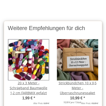
Weitere Empfehlungen für dich
20 x 3 Meter -
Strickbündchen 10 x 0,5
Schrägband Baumwolle
Meter -
1,2 cm FARBMIX gefalzt
Überraschnungspaket
1,99 €
*
10,99 €
*
10,99 € pro 1 Stück
Alter Preis:
9,99 €
Alter Preis:
19,99 €