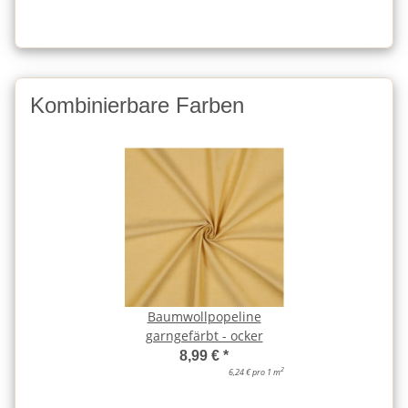
Kombinierbare Farben
Baumwollpopeline
garngefärbt - ocker
8,99 €
*
2
6,24 € pro 1 m