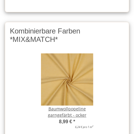
Kombinierbare Farben
*MIX&MATCH*
Baumwollpopeline
garngefärbt - ocker
8,99 €
*
2
6,24 € pro 1 m