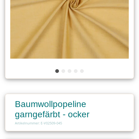
Baumwollpopeline
garngefärbt - ocker
Artikelnummer: E-V02509-045