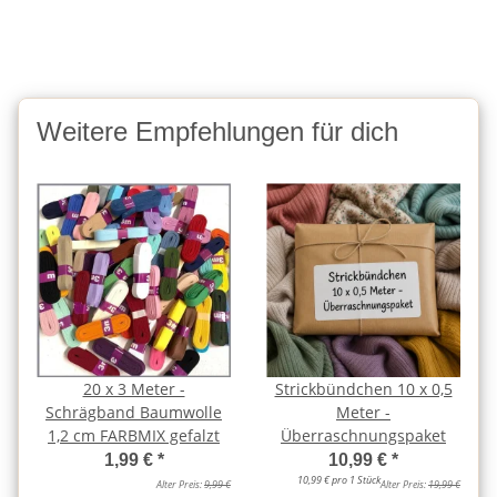
Weitere Empfehlungen für dich
20 x 3 Meter -
Strickbündchen 10 x 0,5
Schrägband Baumwolle
Meter -
1,2 cm FARBMIX gefalzt
Überraschnungspaket
1,99 €
*
10,99 €
*
10,99 € pro 1 Stück
Alter Preis:
9,99 €
Alter Preis:
19,99 €