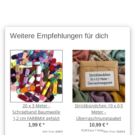
Weitere Empfehlungen für dich
20 x 3 Meter -
Strickbündchen 10 x 0,5
Schrägband Baumwolle
Meter -
1,2 cm FARBMIX gefalzt
Überraschnungspaket
1,99 €
*
10,99 €
*
10,99 € pro 1 Stück
Alter Preis:
9,99 €
Alter Preis:
19,99 €