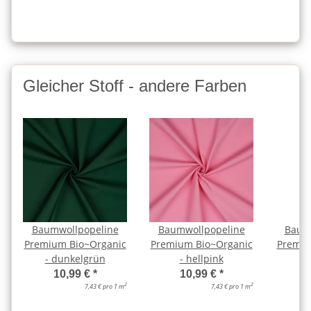
Gleicher Stoff - andere Farben
Baumwollpopeline
Baumwollpopeline
Baum
Premium Bio~Organic
Premium Bio~Organic
Premiu
- dunkelgrün
- hellpink
10,99 €
*
10,99 €
*
2
2
7,43 € pro 1 m
7,43 € pro 1 m