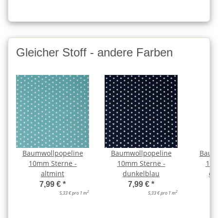
Gleicher Stoff - andere Farben
Baumwollpopeline
Baumwollpopeline
Baum
10mm Sterne -
10mm Sterne -
10m
altmint
dunkelblau
du
7,99 €
*
7,99 €
*
2
2
5,33 € pro 1 m
5,33 € pro 1 m