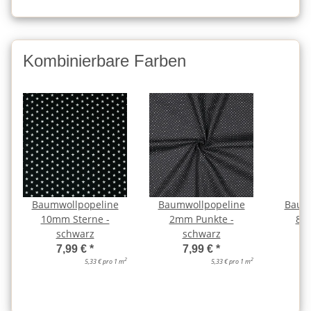
Kombinierbare Farben
Baumwollpopeline
Baumwollpopeline
Baum
10mm Sterne -
2mm Punkte -
8m
schwarz
schwarz
7,99 €
*
7,99 €
*
2
2
5,33 € pro 1 m
5,33 € pro 1 m