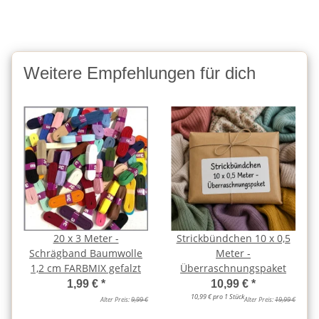
Weitere Empfehlungen für dich
20 x 3 Meter -
Strickbündchen 10 x 0,5
Schrägband Baumwolle
Meter -
1,2 cm FARBMIX gefalzt
Überraschnungspaket
1,99 €
*
10,99 €
*
10,99 € pro 1 Stück
Alter Preis:
9,99 €
Alter Preis:
19,99 €