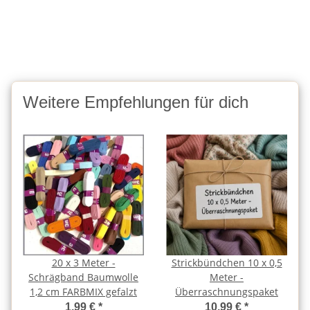
Weitere Empfehlungen für dich
20 x 3 Meter -
Strickbündchen 10 x 0,5
Schrägband Baumwolle
Meter -
1,2 cm FARBMIX gefalzt
Überraschnungspaket
1,99 €
*
10,99 €
*