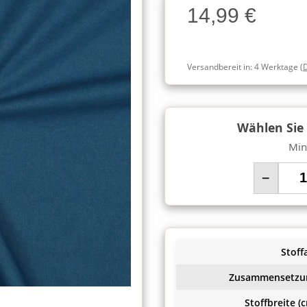
14,99 €
Charge
Versandbereit in:
4 Werktage
(
Wählen Sie
Min
−
Stoffa
Zusammensetzu
Stoffbreite (c