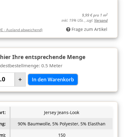
2
9,99 € pro 1 m
inkl. 19% USt. , zzgl.
Versand
Frage zum Artikel
DE - Ausland abweichend)
 hier Ihre entsprechende Menge
destbestellmenge: 0.5 Meter
+
In den Warenkorb
rt:
Jersey Jeans-Look
ng:
90% Baumwolle, 5% Polyester, 5% Elasthan
m):
150