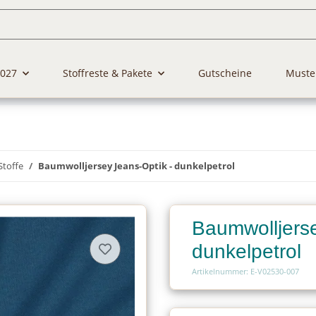
2027
Stoffreste & Pakete
Gutscheine
Muste
Stoffe
Baumwolljersey Jeans-Optik - dunkelpetrol
Baumwolljerse
dunkelpetrol
Artikelnummer: E-V02530-007
Charge