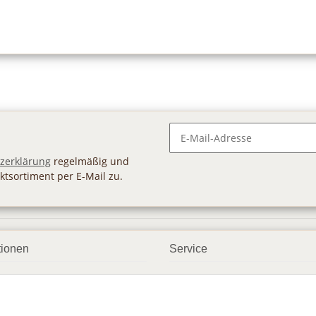
Newsletter Abonnieren
zerklärung
regelmäßig und
ktsortiment per E-Mail zu.
tionen
Service
ngsmöglichkeiten
Geschenkgutscheine
andbedingungen
Großhandel