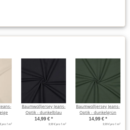
Jeans-
Baumwolljersey Jeans-
Baumwolljersey Jeans-
eige
Optik - dunkelblau
Optik - dunkelgrün
14,99 €
*
14,99 €
*
2
2
2
 € pro 1 m
9,99 € pro 1 m
9,99 € pro 1 m