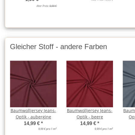
Alter Preis:
9,99 €
Gleicher Stoff - andere Farben
Baumwolljersey Jeans-
Baumwolljersey Jeans-
Baumw
Optik - aubergine
Optik - beere
Opt
14,99 €
*
14,99 €
*
2
2
9,99 € pro 1 m
9,99 € pro 1 m