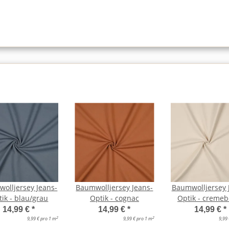
olljersey Jeans-
Baumwolljersey Jeans-
Baumwolljersey 
ik - blau/grau
Optik - cognac
Optik - cremeb
14,99 €
*
14,99 €
*
14,99 €
*
2
2
9,99 € pro 1 m
9,99 € pro 1 m
9,99