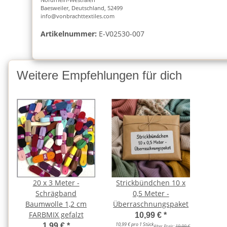
Baesweiler, Deutschland, 52499
info@vonbrachttextiles.com
Artikelnummer:
E-V02530-007
Weitere Empfehlungen für dich
20 x 3 Meter -
Strickbündchen 10 x
Schrägband
0,5 Meter -
Baumwolle 1,2 cm
Überraschnungspaket
FARBMIX gefalzt
10,99 €
*
10,99 € pro 1 Stück
1,99 €
*
Alter Preis:
19,99 €