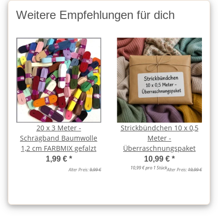
Weitere Empfehlungen für dich
20 x 3 Meter -
Strickbündchen 10 x 0,5
Schrägband Baumwolle
Meter -
1,2 cm FARBMIX gefalzt
Überraschnungspaket
1,99 €
*
10,99 €
*
10,99 € pro 1 Stück
Alter Preis:
9,99 €
Alter Preis:
19,99 €