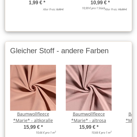
1,99 €
*
10,99 €
*
10,99 € pro 1 Stück
Alter Preis:
9,99 €
Alter Preis:
19,99 €
Gleicher Stoff - andere Farben
Baumwollfleece
Baumwollfleece
Bau
*Marie* - altkoralle
*Marie* - altrosa
*Mari
15,99 €
*
15,99 €
*
2
2
10,66 € pro 1 m
10,66 € pro 1 m