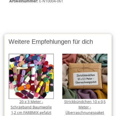
Artikelnummer:
E-N10004-061
Weitere Empfehlungen für dich
20 x 3 Meter -
Strickbündchen 10 x 0,5
Schrägband Baumwolle
Meter -
1,2 cm FARBMIX gefalzt
Überraschnungspaket