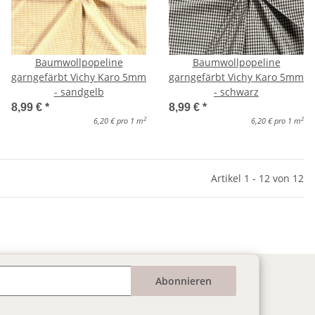
Baumwollpopeline
Baumwollpopeline
garngefärbt Vichy Karo 5mm
garngefärbt Vichy Karo 5mm
- sandgelb
- schwarz
8,99 €
*
8,99 €
*
2
2
6,20 € pro 1 m
6,20 € pro 1 m
Artikel 1 - 12 von 12
Abonnieren