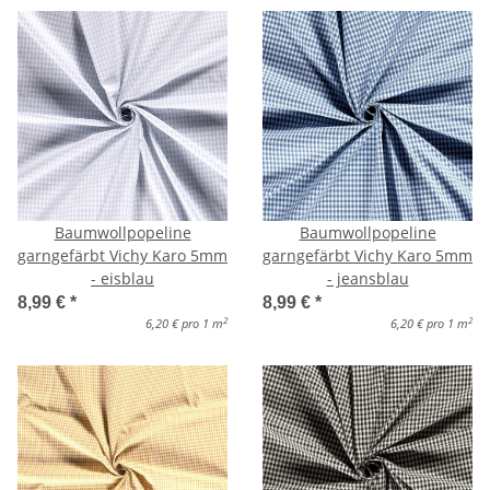
Baumwollpopeline
Baumwollpopeline
garngefärbt Vichy Karo 5mm
garngefärbt Vichy Karo 5mm
- eisblau
- jeansblau
8,99 €
*
8,99 €
*
2
2
6,20 € pro 1 m
6,20 € pro 1 m