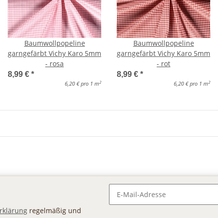
Baumwollpopeline
Baumwollpopeline
garngefärbt Vichy Karo 5mm
garngefärbt Vichy Karo 5mm
- rosa
- rot
8,99 €
*
8,99 €
*
2
2
6,20 € pro 1 m
6,20 € pro 1 m
Newsletter Abonnieren
rklärung
regelmäßig und