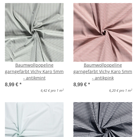
Baumwollpopeline
Baumwollpopeline
garngefärbt Vichy Karo 5mm
garngefärbt Vichy Karo 5mm
- antikmint
- antikpink
8,99 €
*
8,99 €
*
2
2
6,42 € pro 1 m
6,20 € pro 1 m