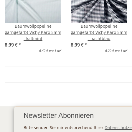
Baumwollpopeline
Baumwollpopeline
garngefärbt Vichy Karo 5mm
garngefärbt Vichy Karo 5mm
- kaltmint
- nachtblau
8,99 €
*
8,99 €
*
2
2
6,42 € pro 1 m
6,20 € pro 1 m
Newsletter Abonnieren
Bitte senden Sie mir entsprechend Ihrer
Datenschutze