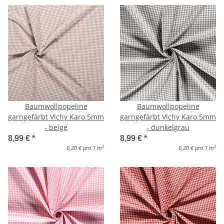
Baumwollpopeline
Baumwollpopeline
garngefärbt Vichy Karo 5mm
garngefärbt Vichy Karo 5mm
- beige
- dunkelgrau
8,99 €
*
8,99 €
*
2
2
6,20 € pro 1 m
6,20 € pro 1 m