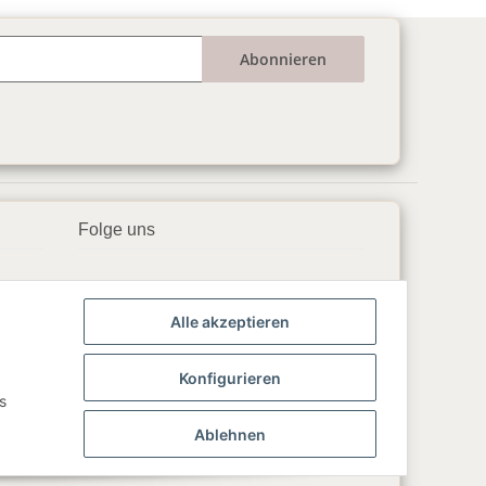
Abonnieren
Folge uns
▶️ YouTube
Alle akzeptieren
📘 Facebook
📸 Instagram
Konfigurieren
s
🎵 TikTok
Ablehnen
💬 WhatsApp