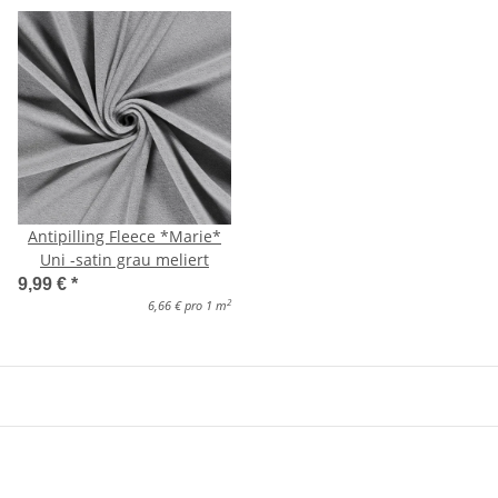
Antipilling Fleece *Marie*
Uni -satin grau meliert
9,99 €
*
2
6,66 € pro 1 m