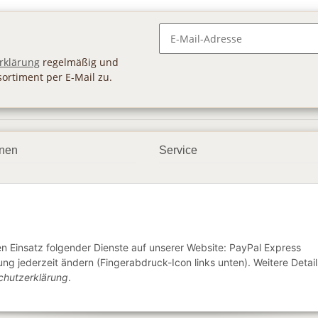
Newsletter Abonnieren
rklärung
regelmäßig und
sortiment per E-Mail zu.
onen
Service
smöglichkeiten
Geschenkgutscheine
dbedingungen
Großhandel
ter
den Einsatz folgender Dienste auf unserer Website: PayPal Express
ng jederzeit ändern (Fingerabdruck-Icon links unten). Weitere Detail
chutzerklärung
.