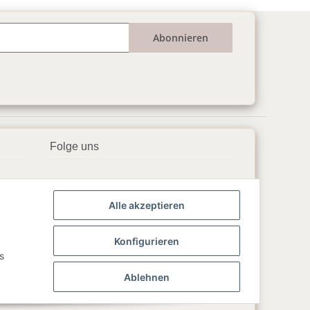
Abonnieren
Folge uns
▶️ YouTube
Alle akzeptieren
📘 Facebook
📸 Instagram
Konfigurieren
s
🎵 TikTok
Ablehnen
💬 WhatsApp