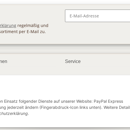
Newsletter Abonnieren
rklärung
regelmäßig und
sortiment per E-Mail zu.
onen
Service
smöglichkeiten
Geschenkgutscheine
dbedingungen
Großhandel
ter
den Einsatz folgender Dienste auf unserer Website: PayPal Express
ng jederzeit ändern (Fingerabdruck-Icon links unten). Weitere Detail
chutzerklärung
.