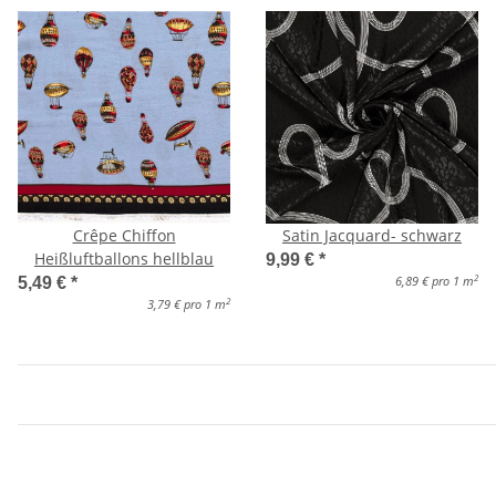
Crêpe Chiffon
Satin Jacquard- schwarz
Heißluftballons hellblau
9,99 €
*
2
6,89 € pro 1 m
5,49 €
*
2
3,79 € pro 1 m