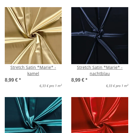
Stretch Satin *Marie* -
Stretch Satin *Marie* -
kamel
nachtblau
8,99 €
*
8,99 €
*
2
2
6,33 € pro 1 m
6,33 € pro 1 m