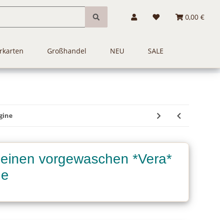
0,00 €
rkarten
Großhandel
NEU
SALE
gine
Leinen vorgewaschen *Vera*
ne