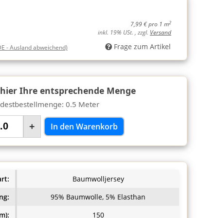
2
7,99 € pro 1 m
inkl. 19% USt. , zzgl.
Versand
Frage zum Artikel
DE - Ausland abweichend)
 hier Ihre entsprechende Menge
destbestellmenge: 0.5 Meter
+
In den Warenkorb
rt:
Baumwolljersey
ng:
95% Baumwolle, 5% Elasthan
m):
150