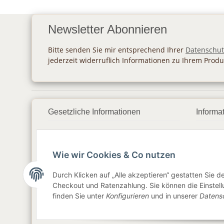
Newsletter Abonnieren
Bitte senden Sie mir entsprechend Ihrer
Datenschut
jederzeit widerruflich Informationen zu Ihrem Produ
Gesetzliche Informationen
Informa
Datenschutz
Zahlu
Wie wir Cookies & Co nutzen
AGB
Vers
Sitemap
Newsl
Durch Klicken auf „Alle akzeptieren“ gestatten Sie 
Checkout und Ratenzahlung. Sie können die Einstellu
Impressum
finden Sie unter
Konfigurieren
und in unserer
Datens
Widerrufsrecht