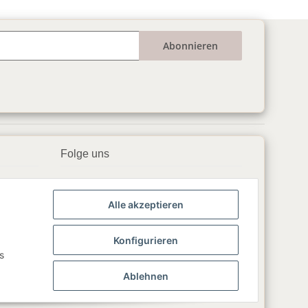
Abonnieren
Folge uns
▶️ YouTube
Alle akzeptieren
📘 Facebook
📸 Instagram
Konfigurieren
s
🎵 TikTok
Ablehnen
💬 WhatsApp