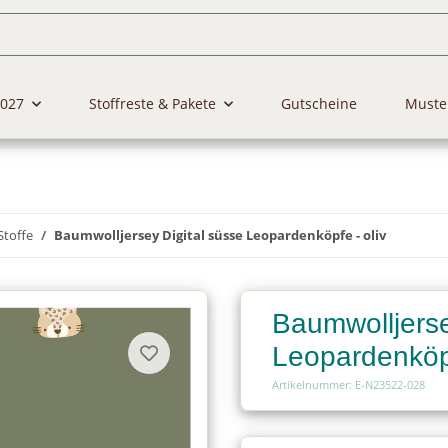
2027
Stoffreste & Pakete
Gutscheine
Muste
Stoffe
Baumwolljersey Digital süsse Leopardenköpfe - oliv
Baumwolljerse
Leopardenköpf
Artikelnummer: E-N23522-028
Charge