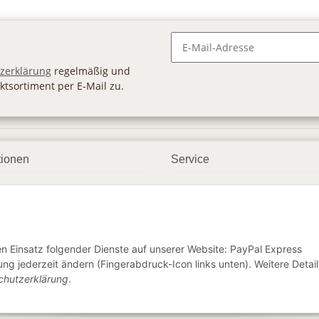
Newsletter Abonnieren
zerklärung
regelmäßig und
ktsortiment per E-Mail zu.
tionen
Service
ngsmöglichkeiten
Geschenkgutscheine
andbedingungen
Großhandel
etter
den Einsatz folgender Dienste auf unserer Website: PayPal Express
ng jederzeit ändern (Fingerabdruck-Icon links unten). Weitere Detail
chutzerklärung
.