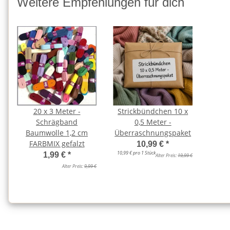
Weitere Empfehlungen für dich
20 x 3 Meter -
Strickbündchen 10 x
Schrägband
0,5 Meter -
Baumwolle 1,2 cm
Überraschnungspaket
FARBMIX gefalzt
10,99 €
*
10,99 € pro 1 Stück
1,99 €
*
Alter Preis:
19,99 €
Alter Preis:
9,99 €