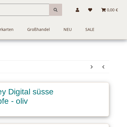
0,00 €
rkarten
Großhandel
NEU
SALE
y Digital süsse
e - oliv